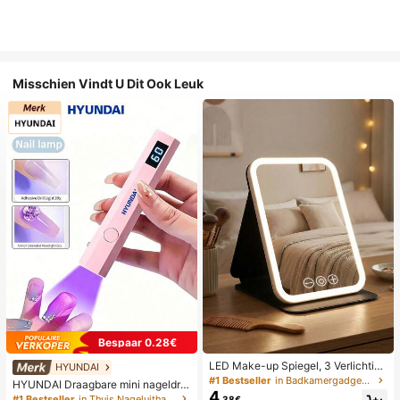
Misschien Vindt U Dit Ook Leuk
Bespaar 0.28€
LED Make-up Spiegel, 3 Verlichting
HYUNDAI
smodi, Verstelbare Helderheid, Draa
#1 Bestseller
in Badkamergadgets die favoriet zijn bij klanten B
HYUNDAI Draagbare mini nageldro
gbaar Vouwbaar Ontwerp, Geschikt
4
ger, oplaadbare handlamp UV/LED
#1 Bestseller
in Thuis Nageluithardingslampen en drogers
.38€