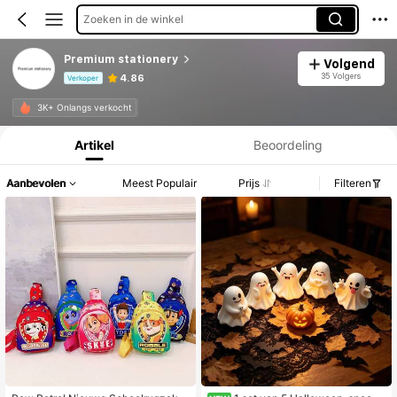
Zoeken in de winkel
Premium stationery
Volgend
35 Volgers
4.86
Verkoper
Productinformatie: Prijsopenbaring, Verkoop- en Voorraadgegevens.
3K+ Onlangs verkocht
Artikel
Beoordeling
Aanbevolen
Meest Populair
Prijs
Filteren