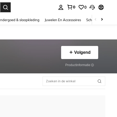
0
0
nden. Press Enter to select.
ndergoed & slaapkleding
Juwelen En Accessoires
Schoonheid & gezo
Volgend
Productinformatie