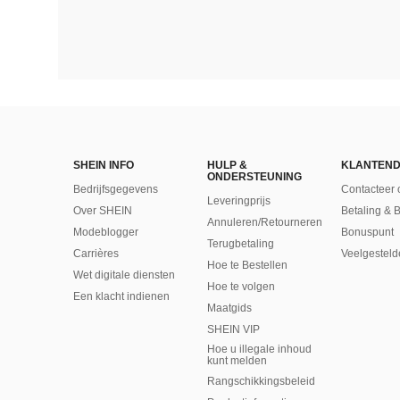
SHEIN INFO
HULP &
KLANTEND
ONDERSTEUNING
Bedrijfsgegevens
Contacteer 
Leveringprijs
Over SHEIN
Betaling & 
Annuleren/Retourneren
Modeblogger
Bonuspunt
Terugbetaling
Carrières
Veelgesteld
Hoe te Bestellen
Wet digitale diensten
Hoe te volgen
Een klacht indienen
Maatgids
SHEIN VIP
Hoe u illegale inhoud
kunt melden
Rangschikkingsbeleid