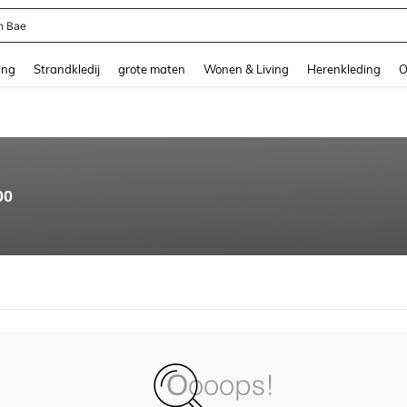
n Bae
and down arrow keys to navigate search Recente zoekopdracht and Zoeken en Vi
ing
Strandkledij
grote maten
Wonen & Living
Herenkleding
O
00