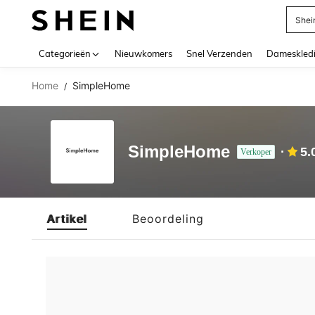
Shei
Use up 
Categorieën
Nieuwkomers
Snel Verzenden
Dameskled
Home
SimpleHome
/
SimpleHome
5.
Verkoper
Artikel
Beoordeling