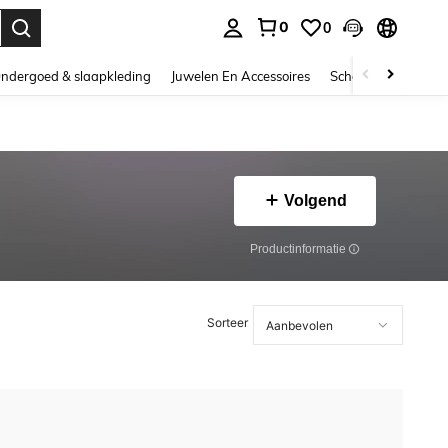
0
0
nden. Press Enter to select.
ndergoed & slaapkleding
Juwelen En Accessoires
Schoonheid & gezo
Volgend
Productinformatie
Sorteer