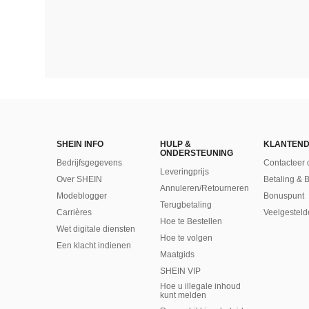
SHEIN INFO
HULP &
KLANTEND
ONDERSTEUNING
Bedrijfsgegevens
Contacteer 
Leveringprijs
Over SHEIN
Betaling & 
Annuleren/Retourneren
Modeblogger
Bonuspunt
Terugbetaling
Carrières
Veelgesteld
Hoe te Bestellen
Wet digitale diensten
Hoe te volgen
Een klacht indienen
Maatgids
SHEIN VIP
Hoe u illegale inhoud
kunt melden