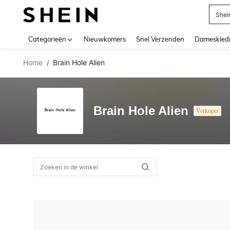
Shei
Use up 
Categorieën
Nieuwkomers
Snel Verzenden
Dameskled
Home
Brain Hole Alien
/
Brain Hole Alien
Verkoper