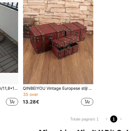
2 stuks/10 stuks, 30*30 cm/11,8*11,8 inch waterdicht corrosiebestendig kunststof hout voor buiten, eenvoudige installatie, vlamvertragend, slijtvast, corrosiebestendig, geschikt voor balkon, terras, tuinrenovatie, DIY kunststof in elkaar grijpende dektegels, buitendecoratie, tuin, geschikt voor terras, zwembadkant, balkon en achtertuin, waterdichte buitengrondbedekking
QINBEIYOU Vintage Europese stijl dubbele leren horloge- en sieradenopbergdoos, kamerdecoratie
35 over
13.28€
1
Totale pagina's 1