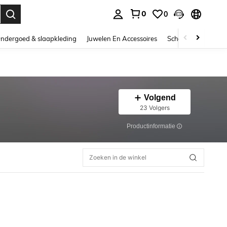
0
0
nden. Press Enter to select.
ndergoed & slaapkleding
Juwelen En Accessoires
Schoonheid & gezo
Volgend
23 Volgers
Productinformatie