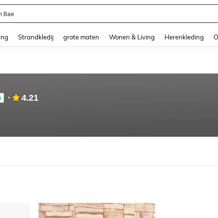
n Bae
and down arrow keys to navigate search Recente zoekopdracht and Zoeken en Vi
ing
Strandkledij
grote maten
Wonen & Living
Herenkleding
O
4.21
r