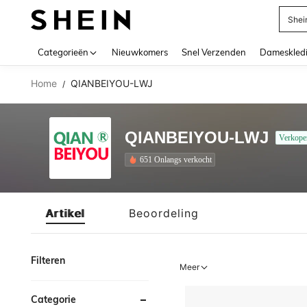
Shei
Use up 
Categorieën
Nieuwkomers
Snel Verzenden
Dameskled
Home
QIANBEIYOU-LWJ
/
QIANBEIYOU-LWJ
Verkope
651 Onlangs verkocht
Artikel
Beoordeling
Filteren
Meer
Categorie