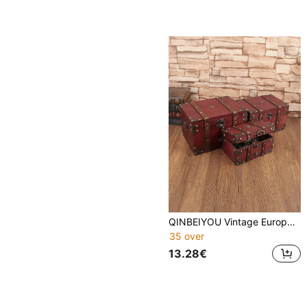
QINBEIYOU Vintage Europese stijl dubbele leren horloge- en sieradenopbergdoos, kamerdecoratie
35 over
13.28€