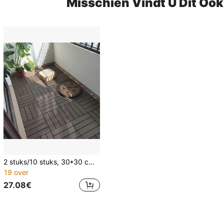
Misschien Vindt U Dit Oo
2 stuks/10 stuks, 30*30 cm/11,8*11,8 inch waterdicht corrosiebestendig kunststof hout voor buiten, eenvoudige installatie, vlamvertragend, slijtvast, corrosiebestendig, geschikt voor balkon, terras, tuinrenovatie, DIY kunststof in elkaar grijpende dektegels, buitendecoratie, tuin, geschikt voor terras, zwembadkant, balkon en achtertuin, waterdichte buitengrondbedekking
19 over
27.08€