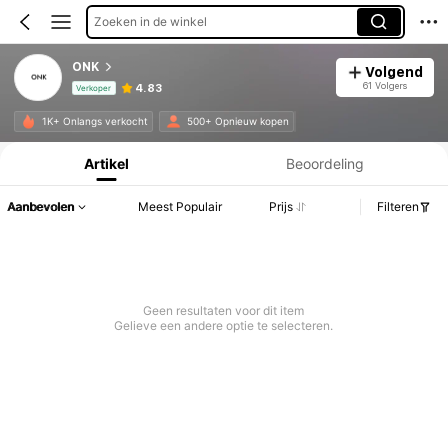
Zoeken in de winkel
ONK
Volgend
61 Volgers
4.83
Verkoper
Productinformatie: Prijsopenbaring, Verkoop- en Voorraadgegevens.
1K+ Onlangs verkocht
500+ Opnieuw kopen
Artikel
Beoordeling
Aanbevolen
Meest Populair
Prijs
Filteren
Geen resultaten voor dit item
Gelieve een andere optie te selecteren.