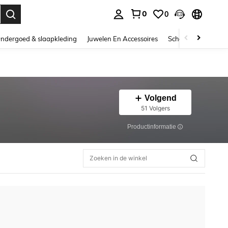
0
0
nden. Press Enter to select.
ndergoed & slaapkleding
Juwelen En Accessoires
Schoonheid & gezo
Volgend
51 Volgers
Productinformatie