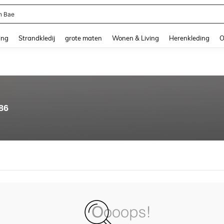
n Bae
and down arrow keys to navigate search Recente zoekopdracht and Zoeken en Vi
ing
Strandkledij
grote maten
Wonen & Living
Herenkleding
O
86