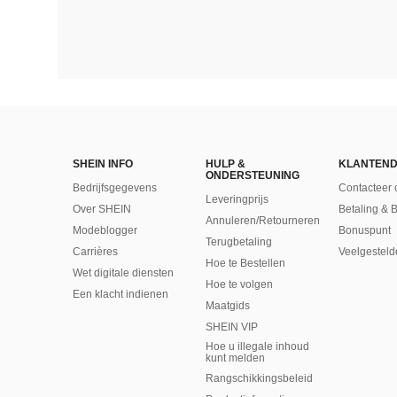
SHEIN INFO
HULP &
KLANTEND
ONDERSTEUNING
Bedrijfsgegevens
Contacteer 
Leveringprijs
Over SHEIN
Betaling & 
Annuleren/Retourneren
Modeblogger
Bonuspunt
Terugbetaling
Carrières
Veelgesteld
Hoe te Bestellen
Wet digitale diensten
Hoe te volgen
Een klacht indienen
Maatgids
SHEIN VIP
Hoe u illegale inhoud
kunt melden
Rangschikkingsbeleid