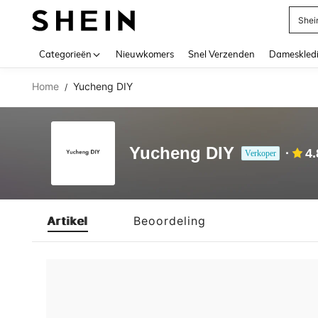
Shei
Use up 
Categorieën
Nieuwkomers
Snel Verzenden
Dameskled
Home
Yucheng DIY
/
Yucheng DIY
4.
Verkoper
Artikel
Beoordeling