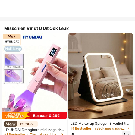
Misschien Vindt U Dit Ook Leuk
Bespaar 0.28€
LED Make-up Spiegel, 3 Verlichting
HYUNDAI
smodi, Verstelbare Helderheid, Draa
#1 Bestseller
in Badkamergadgets die favoriet zijn bij klanten B
HYUNDAI Draagbare mini nageldro
gbaar Vouwbaar Ontwerp, Geschikt
ger, oplaadbare handlamp UV/LED
#1 Bestseller
in Thuis Nageluithardingslampen en drogers