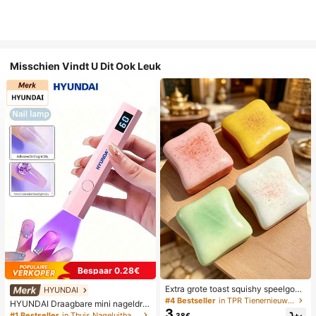
Misschien Vindt U Dit Ook Leuk
Bespaar 0.28€
Extra grote toast squishy speelgoe
HYUNDAI
d, superzachte boter toast stressve
#4 Bestseller
in TPR Tienernieuwigheid en grappenspeelgoed
HYUNDAI Draagbare mini nageldro
rlichtend knijpspeelgoed, verkrijgba
3
ger, oplaadbare handlamp UV/LED
#1 Bestseller
in Thuis Nageluithardingslampen en drogers
.38€