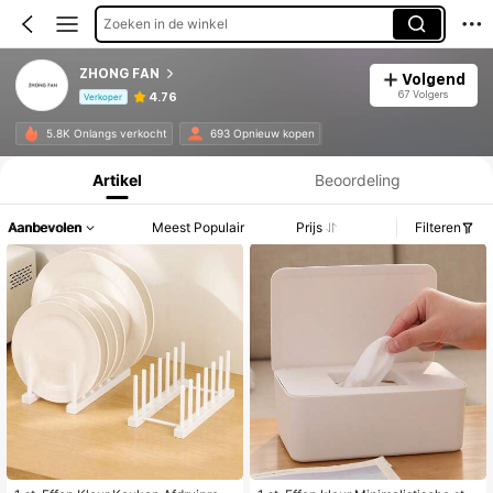
Zoeken in de winkel
ZHONG FAN
Volgend
67 Volgers
4.76
Verkoper
Productinformatie: Prijsopenbaring, Verkoop- en Voorraadgegevens.
5.8K Onlangs verkocht
693 Opnieuw kopen
Artikel
Beoordeling
Aanbevolen
Meest Populair
Prijs
Filteren