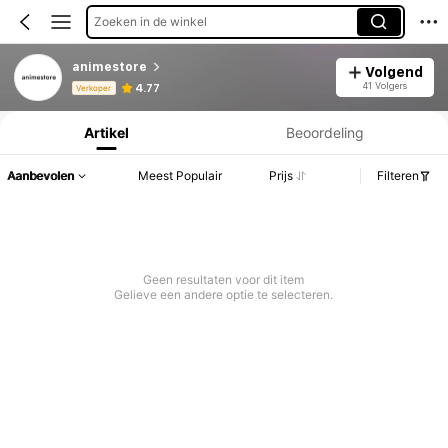
Zoeken in de winkel
animestore
Volgend
Productinformatie: Prijsopenbaring, Verkoop- en Voorraadgegevens.
41 Volgers
4.77
Verkoper
Artikel
Beoordeling
Aanbevolen
Meest Populair
Prijs
Filteren
Geen resultaten voor dit item
Gelieve een andere optie te selecteren.