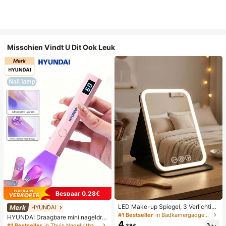
Misschien Vindt U Dit Ook Leuk
Bespaar 0.28€
LED Make-up Spiegel, 3 Verlichting
HYUNDAI
smodi, Verstelbare Helderheid, Draa
#1 Bestseller
in Badkamergadgets die favoriet zijn bij klanten B
HYUNDAI Draagbare mini nageldro
gbaar Vouwbaar Ontwerp, Geschikt
4
ger, oplaadbare handlamp UV/LED
#1 Bestseller
in Thuis Nageluithardingslampen en drogers
.38€