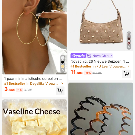
5
Nova Chic
Novachic, 26 Nieuwe Seizoen, 1 St
uk Klinknagel Decoratie, Ritssluitin
#1 Bestseller
in PU Leer Vrouwen Avondtassen
g, Verstelbare Schouderband, Dam
5
11
.60€
-3%
11.98€
es Onderarmtas, Schoudertas. Ges
chikt voor Diverse Gelegenheden,
1 paar minimalistische oorbellen me
Esthetisch
t meerdere dunne ringen, voor dage
#1 Bestseller
in Dagelijks Vrouwen Oorbellen
lijks gebruik door vrouwen, verjaard
3
.84€
-1%
3.88€
agscadeau