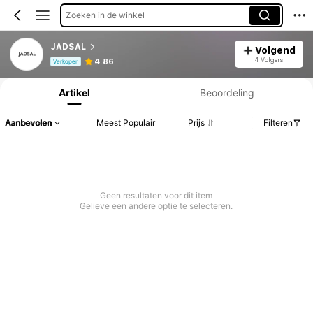
Zoeken in de winkel
JADSAL
Volgend
Productinformatie: Prijsopenbaring, Verkoop- en Voorraadgegevens.
4 Volgers
4.86
Verkoper
Artikel
Beoordeling
Aanbevolen
Meest Populair
Prijs
Filteren
Geen resultaten voor dit item
Gelieve een andere optie te selecteren.