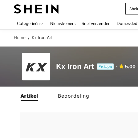
Shei
Use up 
Categorieën
Nieuwkomers
Snel Verzenden
Dameskled
Home
Kx lron Art
/
Kx lron Art
5.00
Verkoper
Artikel
Beoordeling