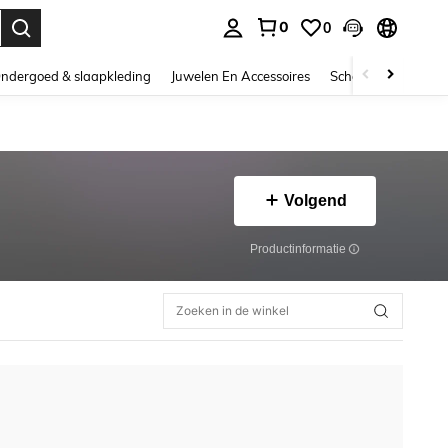
0
0
nden. Press Enter to select.
ndergoed & slaapkleding
Juwelen En Accessoires
Schoonheid & gezo
Volgend
Productinformatie