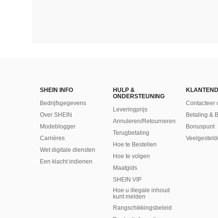
SHEIN INFO
HULP &
KLANTEND
ONDERSTEUNING
Bedrijfsgegevens
Contacteer 
Leveringprijs
Over SHEIN
Betaling & 
Annuleren/Retourneren
Modeblogger
Bonuspunt
Terugbetaling
Carrières
Veelgesteld
Hoe te Bestellen
Wet digitale diensten
Hoe te volgen
Een klacht indienen
Maatgids
SHEIN VIP
Hoe u illegale inhoud
kunt melden
Rangschikkingsbeleid