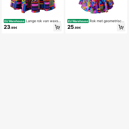
Lange rok van waxsto
Rok met geometrisch
EU Warehouse
EU Warehouse
f met Afrikaanse Kente-print voor d
e print en zeemeerminzoom
23
25
.99€
.99€
ames