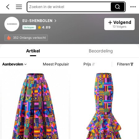
Zoeken in de winkel
EU-SHENBOLEN
Volgend
13 Volgers
4.89
Verkoper
Productinformatie: Prijsopenbaring, Verkoop- en Voorraadgegevens.
352 Onlangs verkocht
Artikel
Beoordeling
Aanbevolen
Meest Populair
Prijs
Filteren