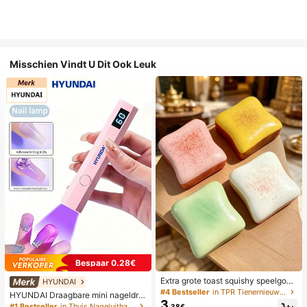
Misschien Vindt U Dit Ook Leuk
Bespaar 0.28€
Extra grote toast squishy speelgoe
HYUNDAI
d, superzachte boter toast stressve
#4 Bestseller
in TPR Tienernieuwigheid en grappenspeelgoed
HYUNDAI Draagbare mini nageldro
rlichtend knijpspeelgoed, verkrijgba
3
ger, oplaadbare handlamp UV/LED
#1 Bestseller
in Thuis Nageluithardingslampen en drogers
.38€