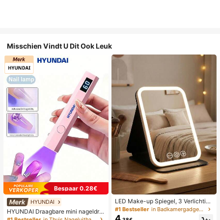
Misschien Vindt U Dit Ook Leuk
Bespaar 0.28€
LED Make-up Spiegel, 3 Verlichting
HYUNDAI
smodi, Verstelbare Helderheid, Draa
#1 Bestseller
in Badkamergadgets die favoriet zijn bij klanten B
HYUNDAI Draagbare mini nageldro
gbaar Vouwbaar Ontwerp, Geschikt
4
ger, oplaadbare handlamp UV/LED
#1 Bestseller
in Thuis Nageluithardingslampen en drogers
.38€