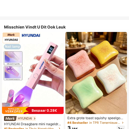
Misschien Vindt U Dit Ook Leuk
Bespaar 0.28€
Extra grote toast squishy speelgoe
HYUNDAI
d, superzachte boter toast stressve
#4 Bestseller
in TPR Tienernieuwigheid en grappenspeelgoed
HYUNDAI Draagbare mini nageldro
rlichtend knijpspeelgoed, verkrijgba
3
ger, oplaadbare handlamp UV/LED
#1 Bestseller
in Thuis Nageluithardingslampen en drogers
.38€