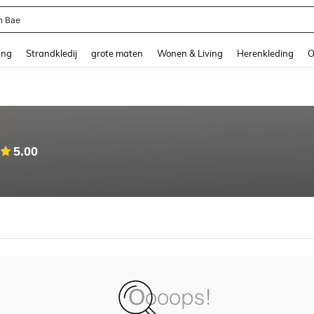
n Bae
and down arrow keys to navigate search Recente zoekopdracht and Zoeken en Vi
ing
Strandkledij
grote maten
Wonen & Living
Herenkleding
O
5.00