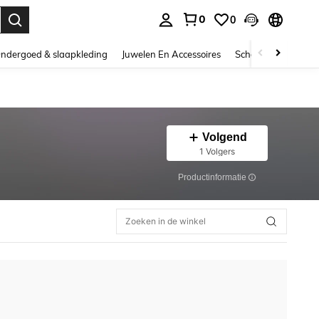
0
0
nden. Press Enter to select.
ndergoed & slaapkleding
Juwelen En Accessoires
Schoonheid & gezo
Volgend
1 Volgers
Productinformatie