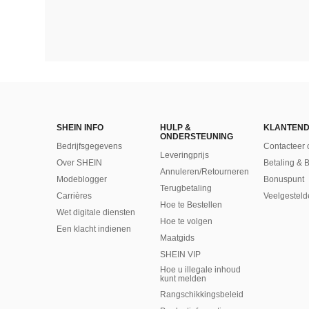
SHEIN INFO
HULP &
KLANTEND
ONDERSTEUNING
Bedrijfsgegevens
Contacteer 
Leveringprijs
Over SHEIN
Betaling & 
Annuleren/Retourneren
Modeblogger
Bonuspunt
Terugbetaling
Carrières
Veelgesteld
Hoe te Bestellen
Wet digitale diensten
Hoe te volgen
Een klacht indienen
Maatgids
SHEIN VIP
Hoe u illegale inhoud
kunt melden
Rangschikkingsbeleid