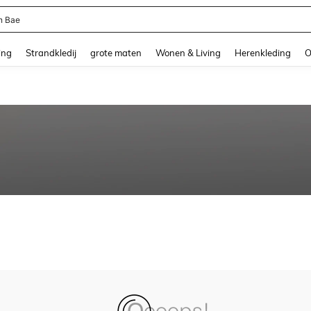
n Bae
and down arrow keys to navigate search Recente zoekopdracht and Zoeken en Vi
ing
Strandkledij
grote maten
Wonen & Living
Herenkleding
O