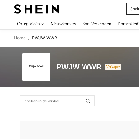
Shei
Use up 
Categorieën
Nieuwkomers
Snel Verzenden
Dameskled
Home
PWJW WWR
/
PWJW WWR
Verkoper