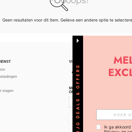
Geen resultaten voor dit item. Gelieve een andere optie te selectere
IENST
VIND ONS
KRIJG DEALS & OFFERS
ons
Belastingen
MELD JE A AN VOOR ONZE NIEUWS
e vragen
ONTVANGEN!(AFMELDEN IS MOGELI
NL + 31
Ik ga akkoord
Privacy- en co