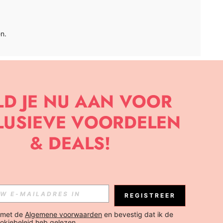
n.
APP
BRIEF OM DE LAATSTE NIEUWE TRENDS EN KORTINGEN TE
JK ELK MOMENT).
Abonneren
REGISTREER
Abonneren
 met de 
Algemene voorwaarden
 en bevestig dat ik de 
okiebeleid
 heb gelezen.