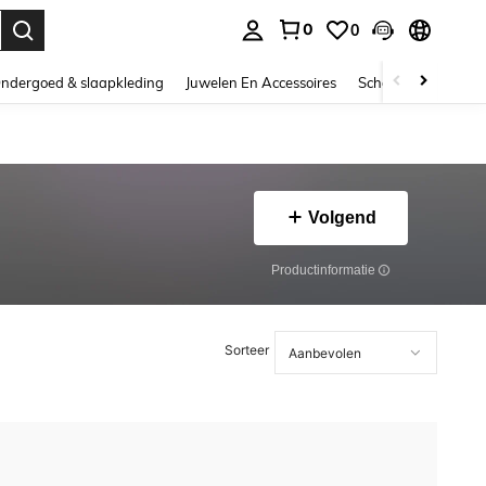
0
0
nden. Press Enter to select.
ndergoed & slaapkleding
Juwelen En Accessoires
Schoonheid & gezo
Volgend
Productinformatie
Sorteer