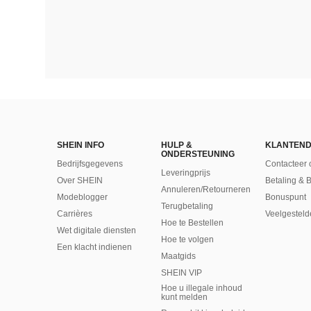
SHEIN INFO
HULP &
KLANTEND
ONDERSTEUNING
Bedrijfsgegevens
Contacteer 
Leveringprijs
Over SHEIN
Betaling & 
Annuleren/Retourneren
Modeblogger
Bonuspunt
Terugbetaling
Carrières
Veelgesteld
Hoe te Bestellen
Wet digitale diensten
Hoe te volgen
Een klacht indienen
Maatgids
SHEIN VIP
Hoe u illegale inhoud
kunt melden