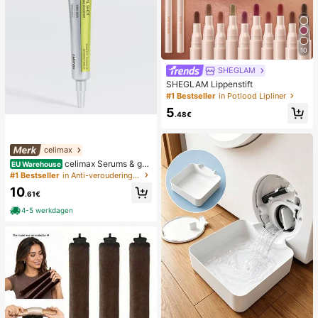
10
SHEGLAM
SHEGLAM Lippenstift
#1 Bestseller
in Potlood Lipliner
5
.48€
celimax
celimax Serums & gez
EU Warehouse
ichtsbehandelingen
#1 Bestseller
in Anti-veroudering Serums & Gezichtsbehandelingen
10
.61€
4-5 werkdagen