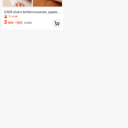
3/6/9 stuks bottenvouwset, papierk
reukgereedschap voor boekbinden,
5 over
scrapbooking, leerbewerking, kaart
3
.50€
-13%
4.06€
maken en DIY-knutselwerk