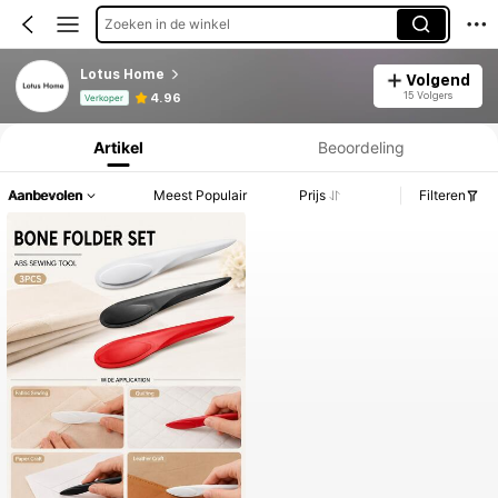
Zoeken in de winkel
Lotus Home
Volgend
Productinformatie: Prijsopenbaring, Verkoop- en Voorraadgegevens.
15 Volgers
4.96
Verkoper
Artikel
Beoordeling
Aanbevolen
Meest Populair
Prijs
Filteren