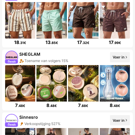
18
13
17
17
.31€
.85€
.32€
.99€
SHEGLAM
Voer in
Toename van volgers 15%
7
8
7
8
.48€
.48€
.88€
.48€
Sinnesro
Voer in
Verkoopstijging 527%