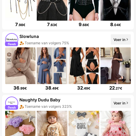
7
7
9
8
.98€
.63€
.68€
.04€
Slowluna
Voer in
Toename van volgers 75%
36
38
32
22
.99€
.49€
.49€
.27€
Naughty Dudu Baby
Voer in
Toename van volgers 323%