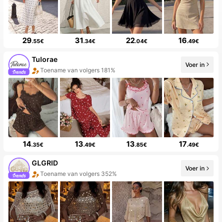
29
31
22
16
.55€
.34€
.04€
.49€
Tulorae
Voer in
Toename van volgers 181%
14
13
13
17
.35€
.49€
.85€
.49€
GLGRID
Voer in
Toename van volgers 352%