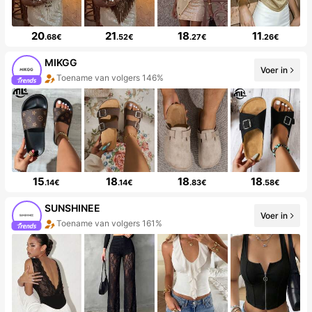
20
21
18
11
.68€
.52€
.27€
.26€
MIKGG
Voer in
Toename van volgers 146%
15
18
18
18
.14€
.14€
.83€
.58€
SUNSHINEE
Voer in
Toename van volgers 161%