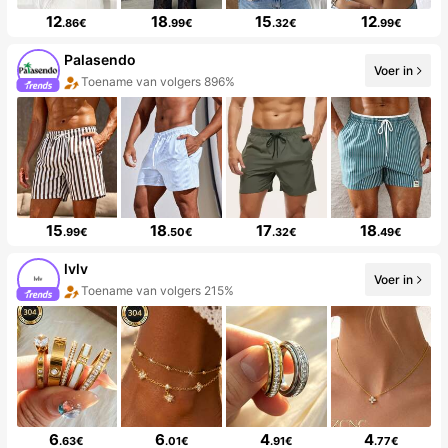
12
18
15
12
.86€
.99€
.32€
.99€
Palasendo
Voer in
Toename van volgers 896%
15
18
17
18
.99€
.50€
.32€
.49€
lvlv
Voer in
Toename van volgers 215%
6
6
4
4
.63€
.01€
.91€
.77€