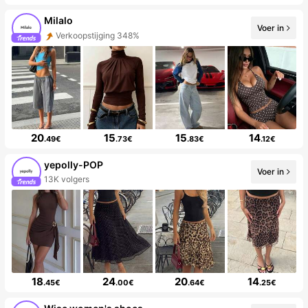
Milalo
Voer in
Verkoopstijging 348%
20
15
15
14
.49€
.73€
.83€
.12€
yepolly-POP
Voer in
13K volgers
18
24
20
14
.45€
.00€
.64€
.25€