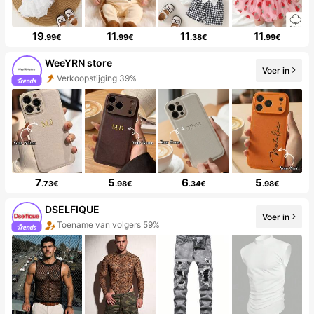
19
11
11
11
.99€
.99€
.38€
.99€
WeeYRN store
Voer in
Verkoopstijging 39%
7
5
6
5
.73€
.98€
.34€
.98€
DSELFIQUE
Voer in
Toename van volgers 59%