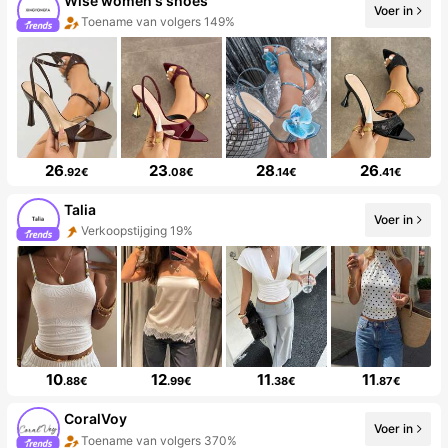
Wise women's shoes
Voer in
Toename van volgers 149%
26
23
28
26
.92€
.08€
.14€
.41€
Talia
Voer in
Verkoopstijging 19%
10
12
11
11
.88€
.99€
.38€
.87€
CoralVoy
Voer in
Toename van volgers 370%