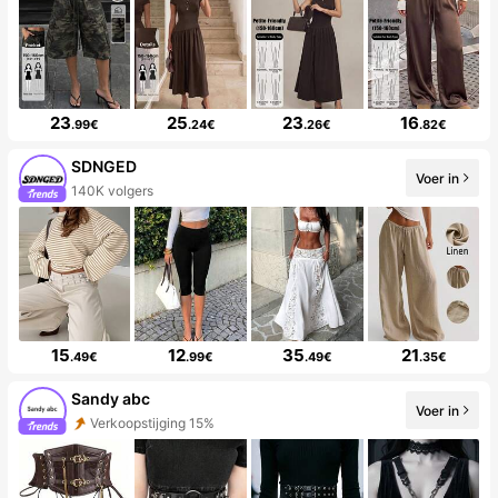
23
25
23
16
.99€
.24€
.26€
.82€
SDNGED
Voer in
140K volgers
15
12
35
21
.49€
.99€
.49€
.35€
Sandy abc
Voer in
Verkoopstijging 15%