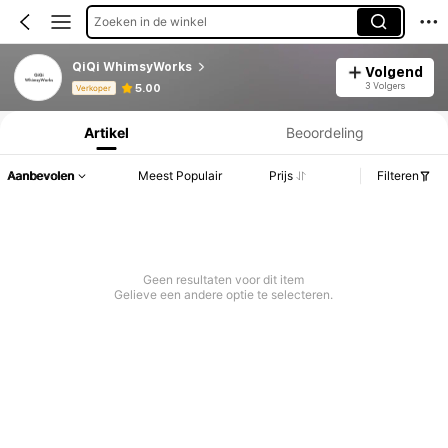
Zoeken in de winkel
QiQi WhimsyWorks
Volgend
Productinformatie: Prijsopenbaring, Verkoop- en Voorraadgegevens.
3 Volgers
5.00
Verkoper
Artikel
Beoordeling
Aanbevolen
Meest Populair
Prijs
Filteren
Geen resultaten voor dit item
Gelieve een andere optie te selecteren.