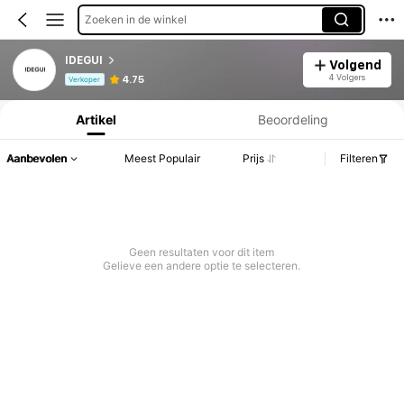
Zoeken in de winkel
IDEGUI
Volgend
Productinformatie: Prijsopenbaring, Verkoop- en Voorraadgegevens.
4 Volgers
4.75
Verkoper
Artikel
Beoordeling
Aanbevolen
Meest Populair
Prijs
Filteren
Geen resultaten voor dit item
Gelieve een andere optie te selecteren.