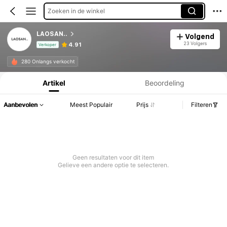
Zoeken in de winkel
LAOSAN..
Volgend
23 Volgers
4.91
Verkoper
Productinformatie: Prijsopenbaring, Verkoop- en Voorraadgegevens.
280 Onlangs verkocht
Artikel
Beoordeling
Aanbevolen
Meest Populair
Prijs
Filteren
Geen resultaten voor dit item
Gelieve een andere optie te selecteren.