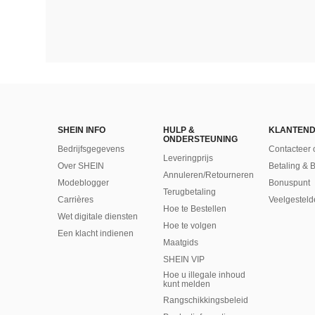
SHEIN INFO
HULP &
KLANTEND
ONDERSTEUNING
Bedrijfsgegevens
Contacteer 
Leveringprijs
Over SHEIN
Betaling & 
Annuleren/Retourneren
Modeblogger
Bonuspunt
Terugbetaling
Carrières
Veelgesteld
Hoe te Bestellen
Wet digitale diensten
Hoe te volgen
Een klacht indienen
Maatgids
SHEIN VIP
Hoe u illegale inhoud
kunt melden
Rangschikkingsbeleid