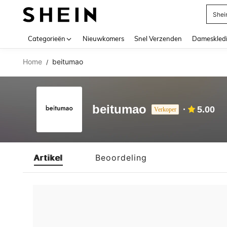
Shei
Use up 
Categorieën
Nieuwkomers
Snel Verzenden
Dameskled
Home
beitumao
/
beitumao
5.00
Verkoper
Artikel
Beoordeling