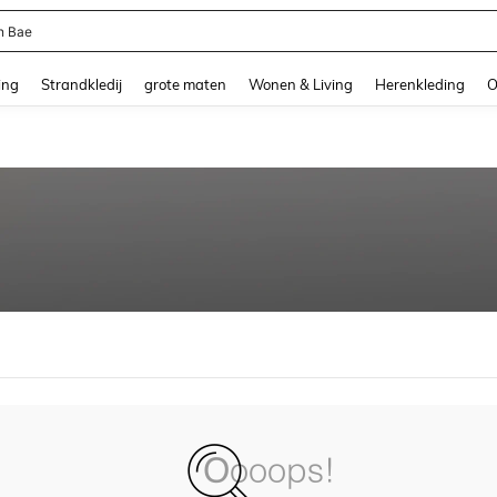
n Bae
and down arrow keys to navigate search Recente zoekopdracht and Zoeken en Vi
ing
Strandkledij
grote maten
Wonen & Living
Herenkleding
O