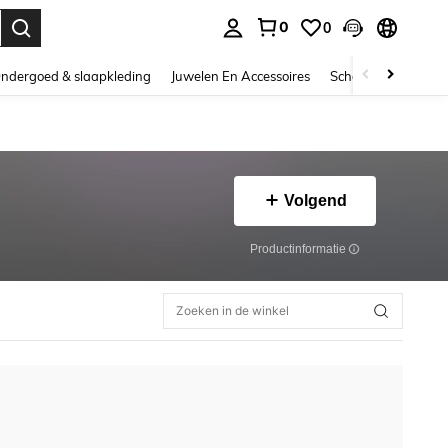
0
0
nden. Press Enter to select.
ndergoed & slaapkleding
Juwelen En Accessoires
Schoonheid & gezo
Volgend
Productinformatie