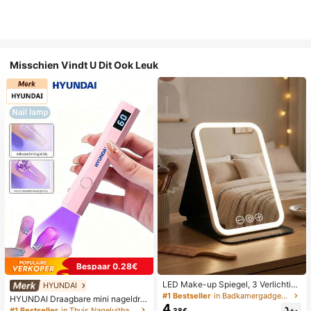
Misschien Vindt U Dit Ook Leuk
Bespaar 0.28€
LED Make-up Spiegel, 3 Verlichting
HYUNDAI
smodi, Verstelbare Helderheid, Draa
#1 Bestseller
in Badkamergadgets die favoriet zijn bij klanten B
HYUNDAI Draagbare mini nageldro
gbaar Vouwbaar Ontwerp, Geschikt
4
ger, oplaadbare handlamp UV/LED
#1 Bestseller
in Thuis Nageluithardingslampen en drogers
.38€