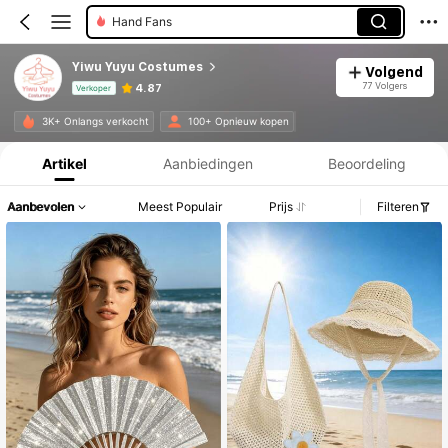
Hand Fans
Yiwu Yuyu Costumes
Volgend
77 Volgers
4.87
Verkoper
Productinformatie: Prijsopenbaring, Verkoop- en Voorraadgegevens.
3K+ Onlangs verkocht
100+ Opnieuw kopen
Artikel
Aanbiedingen
Beoordeling
Aanbevolen
Meest Populair
Prijs
Filteren