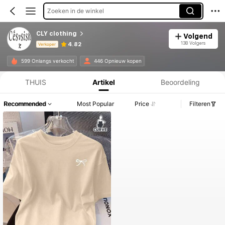
Zoeken in de winkel
CLY clothing
Volgend
138 Volgers
4.82
Verkoper
Productinformatie: Prijsopenbaring, Verkoop- en Voorraadgegevens.
599 Onlangs verkocht
446 Opnieuw kopen
THUIS
Artikel
Beoordeling
Recommended
Most Popular
Price
Filteren