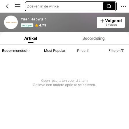
Zoeken in de winkel
Yuan Haowu
Volgend
Productinformatie: Prijsopenbaring, Verkoop- en Voorraadgegevens.
12 Volgers
4.79
Verkoper
Artikel
Beoordeling
Recommended
Most Popular
Price
Filteren
Geen resultaten voor dit item
Gelieve een andere optie te selecteren.