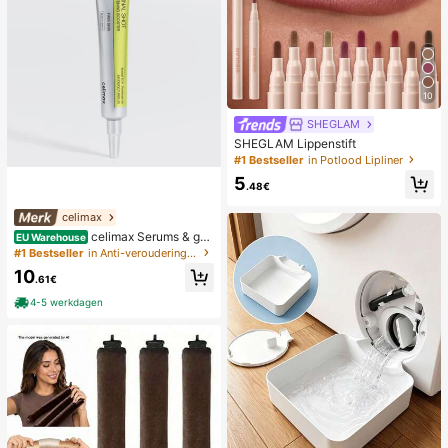
10
SHEGLAM
SHEGLAM Lippenstift
#1 Bestseller
in Potlood Lipliner
5
.48€
celimax
celimax Serums & gez
EU Warehouse
ichtsbehandelingen
#1 Bestseller
in Anti-veroudering Serums & Gezichtsbehandelingen
10
.61€
4-5 werkdagen