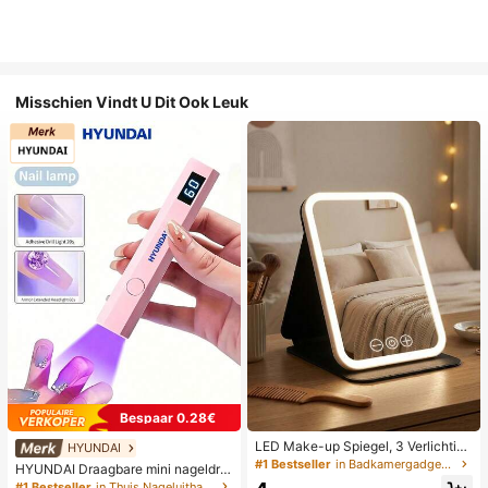
Misschien Vindt U Dit Ook Leuk
Bespaar 0.28€
LED Make-up Spiegel, 3 Verlichting
HYUNDAI
smodi, Verstelbare Helderheid, Draa
#1 Bestseller
in Badkamergadgets die favoriet zijn bij klanten B
HYUNDAI Draagbare mini nageldro
gbaar Vouwbaar Ontwerp, Geschikt
ger, oplaadbare handlamp UV/LED
#1 Bestseller
in Thuis Nageluithardingslampen en drogers