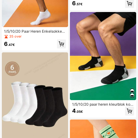
de kuit, sportieve antislip hardloops
6
.57€
okken, fitnesssokken, modieuze ve
elzijdige sportsokken
1/5/10/20 Paar Heren Enkelsokken,
Sportieve Mesh Loafersokken
35 over
6
.47€
1/5/10/20 paar heren kleurblok kort
e sokken, sportieve antislip comfort
4
.05€
abele bootsokken