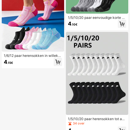
1/5/10/20 paar eenvoudige korte he
rensokken, sportsokken voor hardlo
4
.10€
pen, comfortabele zachte huissokk
en voor vrije tijd, veelzijdig voor da
gelijks gebruik
1/6/12 paar herensokken in willeke
urige korte maten, tab sokken met a
4
.15€
ntislip en schokabsorberende eigen
schappen, outdoor fitness sokken,
hardloopsokken
1/5/10/20 paar herensokken tot aan
de kuit, gestreept zoolontwerp, anti
34 over
slip, schokabsorberend, slijtvast, sp