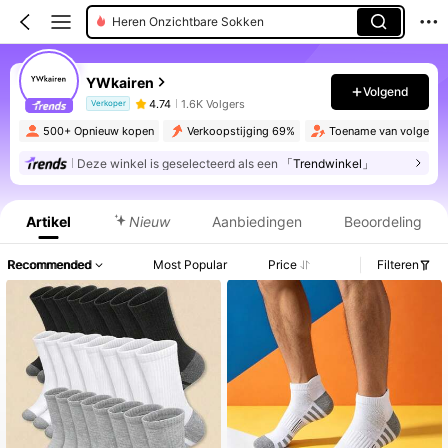
Heren Onzichtbare Sokken
YWkairen
Volgend
4.74
1.6K Volgers
Verkoper
500+ Opnieuw kopen
Verkoopstijging 69%
Toename van volgers 
Deze winkel is geselecteerd als een
「Trendwinkel」
Productinformatie: Prijsopenbaring, Verkoop- en Voorraadgegevens.
Artikel
Nieuw
Aanbiedingen
Beoordeling
Recommended
Most Popular
Price
Filteren