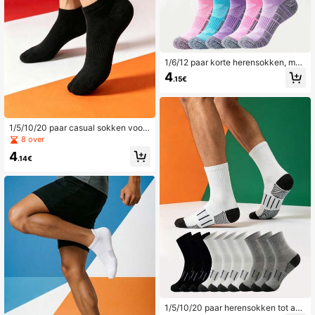
1/6/12 paar korte herensokken, mee
rkleurige willekeurige mesh sportso
4
.15€
kken, tabhak antislip schokabsorbe
rend
1/5/10/20 paar casual sokken voor
heren, eenvoudige gestreepte bootj
8 over
esokken met antislip, onzichtbare z
4
akelijke sokken
.14€
1/5/10/20 paar herensokken tot aan