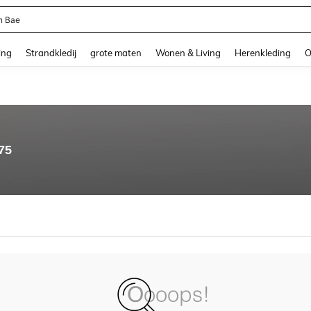
n Bae
and down arrow keys to navigate search Recente zoekopdracht and Zoeken en Vi
ing
Strandkledij
grote maten
Wonen & Living
Herenkleding
O
75