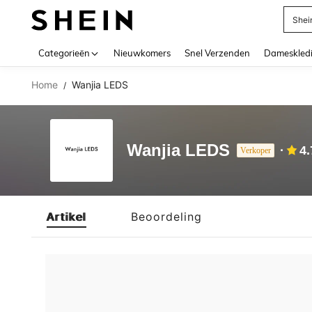
Shei
Use up 
Categorieën
Nieuwkomers
Snel Verzenden
Dameskled
Home
Wanjia LEDS
/
Wanjia LEDS
4.
Verkoper
Artikel
Beoordeling