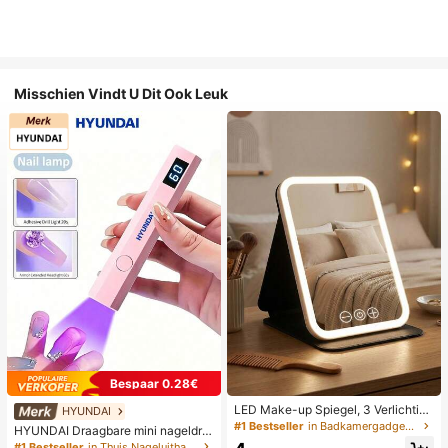
Misschien Vindt U Dit Ook Leuk
Bespaar 0.28€
LED Make-up Spiegel, 3 Verlichting
HYUNDAI
smodi, Verstelbare Helderheid, Draa
#1 Bestseller
in Badkamergadgets die favoriet zijn bij klanten B
HYUNDAI Draagbare mini nageldro
gbaar Vouwbaar Ontwerp, Geschikt
ger, oplaadbare handlamp UV/LED
#1 Bestseller
in Thuis Nageluithardingslampen en drogers