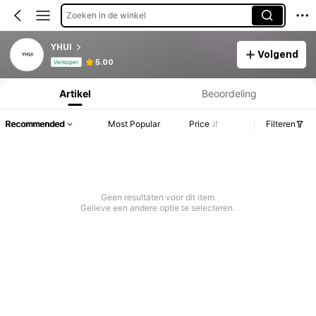
Zoeken in de winkel
YHUI
Volgend
Productinformatie: Prijsopenbaring, Verkoop- en Voorraadgegevens.
5.00
Verkoper
Artikel
Beoordeling
Recommended
Most Popular
Price
Filteren
Geen resultaten voor dit item
Gelieve een andere optie te selecteren.