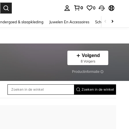
0
0
nden. Press Enter to select.
ndergoed & slaapkleding
Juwelen En Accessoires
Schoonheid & gezo
Volgend
8 Volgers
Productinformatie
Zoeken in de winkel