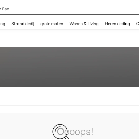
n Bae
and down arrow keys to navigate search Recente zoekopdracht and Zoeken en Vi
ing
Strandkledij
grote maten
Wonen & Living
Herenkleding
O