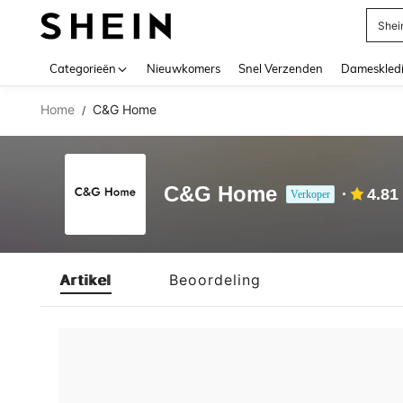
Shei
Use up 
Categorieën
Nieuwkomers
Snel Verzenden
Dameskled
Home
C&G Home
/
C&G Home
4.81
Verkoper
Artikel
Beoordeling