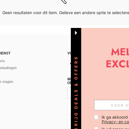
Geen resultaten voor dit item. Gelieve een andere optie te selectere
IENST
VIND ONS
KRIJG DEALS & OFFERS
ons
Belastingen
MELD JE A AN VOOR ONZE NIEUWS
e vragen
ONTVANGEN!(AFMELDEN IS MOGELI
NL + 31
Ik ga akkoord
Privacy- en co
NL + 31