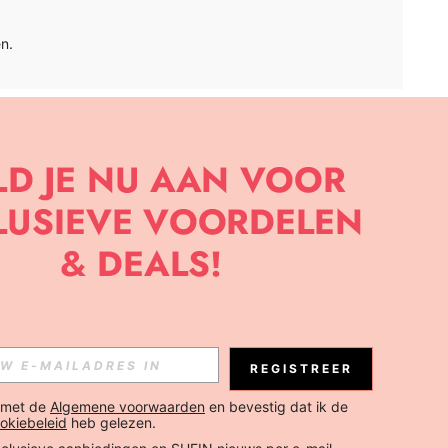
n.
APP
BRIEF OM DE LAATSTE NIEUWE TRENDS EN KORTINGEN TE
JK ELK MOMENT).
Abonneren
REGISTREER
Abonneren
 met de 
Algemene voorwaarden
 en bevestig dat ik de 
okiebeleid
 heb gelezen.
Abonneren