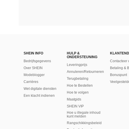
SHEIN INFO
HULP &
KLANTEND
ONDERSTEUNING
Bedrijfsgegevens
Contacteer 
Leveringprijs
Over SHEIN
Betaling & 
Annuleren/Retourneren
Modeblogger
Bonuspunt
Terugbetaling
Carrières
Veelgesteld
Hoe te Bestellen
Wet digitale diensten
Hoe te volgen
Een klacht indienen
Maatgids
SHEIN VIP
Hoe u illegale inhoud
kunt melden
Rangschikkingsbeleid