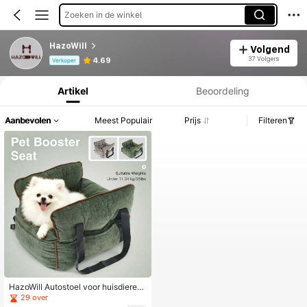
Zoeken in de winkel
HazoWill
Volgend
Productinformatie: Prijsopenbaring, Verkoop- en Voorraadgegevens.
37 Volgers
4.69
Verkoper
Artikel
Beoordeling
Aanbevolen
Meest Populair
Prijs
Filteren
HazoWill Autostoel voor huisdieren,
geschikt voor katten en honden - D
29 over
raagbaar reisbed voor huisdieren m