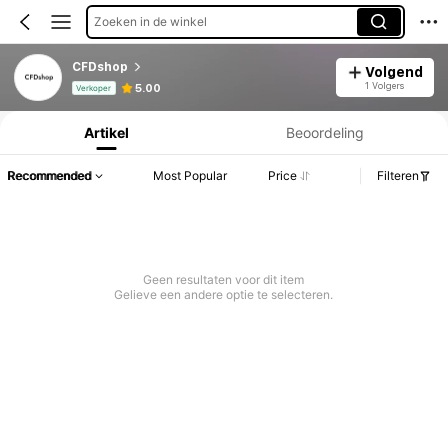
Zoeken in de winkel
CFDshop
Volgend
Productinformatie: Prijsopenbaring, Verkoop- en Voorraadgegevens.
1 Volgers
5.00
Verkoper
Artikel
Beoordeling
Recommended
Most Popular
Price
Filteren
Geen resultaten voor dit item
Gelieve een andere optie te selecteren.