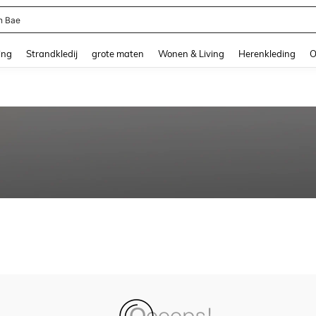
n Bae
and down arrow keys to navigate search Recente zoekopdracht and Zoeken en Vi
ing
Strandkledij
grote maten
Wonen & Living
Herenkleding
O