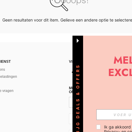
Geen resultaten voor dit item. Gelieve een andere optie te selectere
IENST
VIND ONS
KRIJG DEALS & OFFERS
ons
Belastingen
MELD JE A AN VOOR ONZE NIEUWS
e vragen
ONTVANGEN!(AFMELDEN IS MOGELI
NL + 31
Ik ga akkoord
Privacy- en co