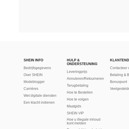
SHEIN INFO
HULP &
KLANTEND
ONDERSTEUNING
Bedrijfsgegevens
Contacteer 
Leveringprijs
Over SHEIN
Betaling & 
Annuleren/Retourneren
Modeblogger
Bonuspunt
Terugbetaling
Carrières
Veelgesteld
Hoe te Bestellen
Wet digitale diensten
Hoe te volgen
Een klacht indienen
Maatgids
SHEIN VIP
Hoe u illegale inhoud
kunt melden