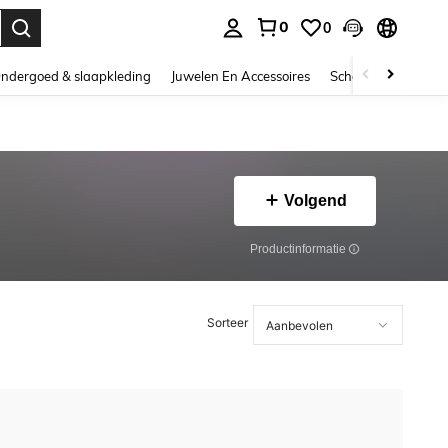
0
0
nden. Press Enter to select.
ndergoed & slaapkleding
Juwelen En Accessoires
Schoonheid & gezo
Volgend
Productinformatie
Sorteer