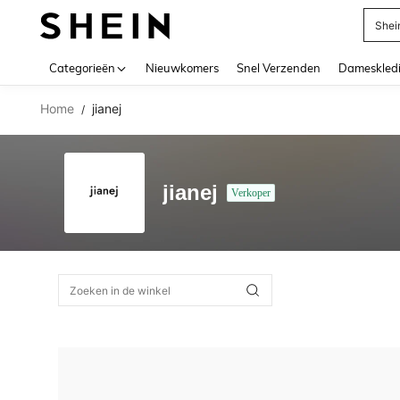
Shei
Use up 
Categorieën
Nieuwkomers
Snel Verzenden
Dameskled
Home
jianej
/
jianej
Verkoper