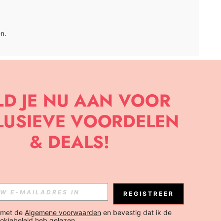
n.
APP
BRIEF OM DE LAATSTE NIEUWE TRENDS EN KORTINGEN TE
JK ELK MOMENT).
Abonneren
REGISTREER
Abonneren
 met de 
Algemene voorwaarden
 en bevestig dat ik de 
okiebeleid
 heb gelezen.