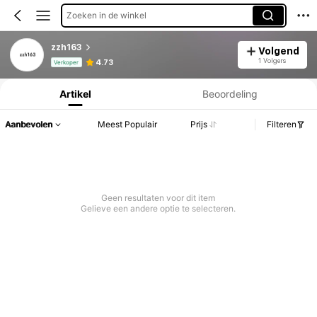
Zoeken in de winkel
zzh163
Volgend
Productinformatie: Prijsopenbaring, Verkoop- en Voorraadgegevens.
1 Volgers
4.73
Verkoper
Artikel
Beoordeling
Aanbevolen
Meest Populair
Prijs
Filteren
Geen resultaten voor dit item
Gelieve een andere optie te selecteren.