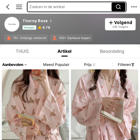
Zoeken in de winkel
Thorny Rose
Volgend
244 Volgers
4.76
Verkoper
Productinformatie: Prijsopenbaring, Verkoop- en Voorraadgegevens.
7K+ Onlangs verkocht
100+ Opnieuw kopen
THUIS
Artikel
Beoordeling
Aanbevolen
Meest Populair
Prijs
Filteren