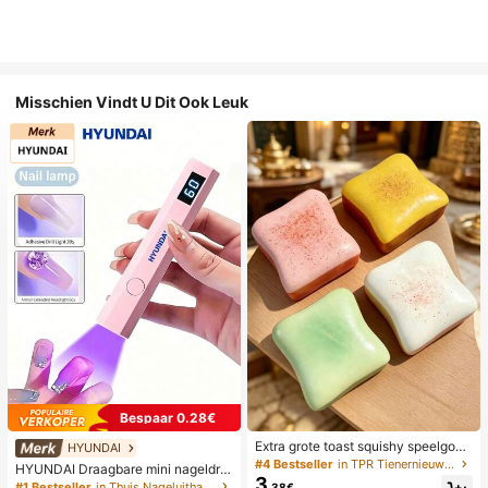
Misschien Vindt U Dit Ook Leuk
Bespaar 0.28€
Extra grote toast squishy speelgoe
HYUNDAI
d, superzachte boter toast stressve
#4 Bestseller
in TPR Tienernieuwigheid en grappenspeelgoed
HYUNDAI Draagbare mini nageldro
rlichtend knijpspeelgoed, verkrijgba
3
ger, oplaadbare handlamp UV/LED
#1 Bestseller
in Thuis Nageluithardingslampen en drogers
.38€