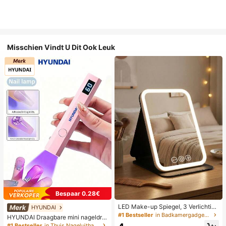
Misschien Vindt U Dit Ook Leuk
Bespaar 0.28€
LED Make-up Spiegel, 3 Verlichting
HYUNDAI
smodi, Verstelbare Helderheid, Draa
#1 Bestseller
in Badkamergadgets die favoriet zijn bij klanten B
HYUNDAI Draagbare mini nageldro
gbaar Vouwbaar Ontwerp, Geschikt
ger, oplaadbare handlamp UV/LED
#1 Bestseller
in Thuis Nageluithardingslampen en drogers