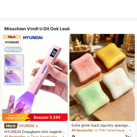
Misschien Vindt U Dit Ook Leuk
Bespaar 0.28€
Extra grote toast squishy speelgoe
HYUNDAI
d, superzachte boter toast stressve
#4 Bestseller
in TPR Tienernieuwigheid en grappenspeelgoed
HYUNDAI Draagbare mini nageldro
rlichtend knijpspeelgoed, verkrijgba
ger, oplaadbare handlamp UV/LED
#1 Bestseller
in Thuis Nageluithardingslampen en drogers