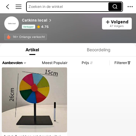
Zoeken in de winkel
Catkins local
Volgend
47 Volgers
4.75
Verkoper
Productinformatie: Prijsopenbaring, Verkoop- en Voorraadgegevens.
1K+ Onlangs verkocht
Artikel
Beoordeling
Aanbevolen
Meest Populair
Prijs
Filteren