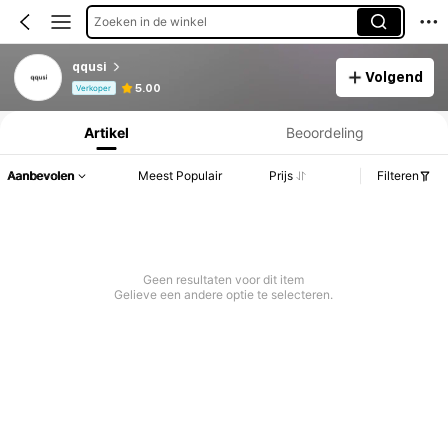
Zoeken in de winkel
qqusi
Volgend
Productinformatie: Prijsopenbaring, Verkoop- en Voorraadgegevens.
5.00
Verkoper
Artikel
Beoordeling
Aanbevolen
Meest Populair
Prijs
Filteren
Geen resultaten voor dit item
Gelieve een andere optie te selecteren.