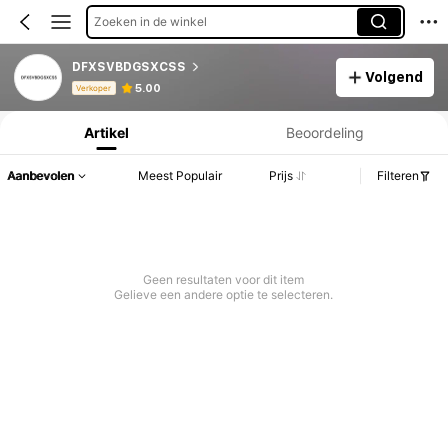
Zoeken in de winkel
DFXSVBDGSXCSS
Volgend
Productinformatie: Prijsopenbaring, Verkoop- en Voorraadgegevens.
5.00
Verkoper
Artikel
Beoordeling
Aanbevolen
Meest Populair
Prijs
Filteren
Geen resultaten voor dit item
Gelieve een andere optie te selecteren.