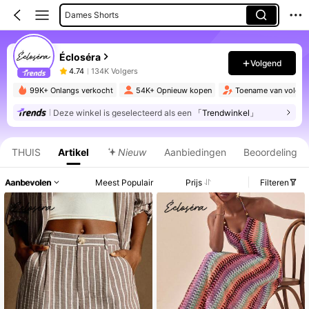
Dames Shorts
Vrouwen Lange Jurken
Écloséra
Dames Blazers
Volgend
4.74
134K Volgers
Dames Korte Jurken
99K+ Onlangs verkocht
54K+ Opnieuw kopen
Toename van volger
Dames Cover Ups
Deze winkel is geselecteerd als een
「Trendwinkel」
Productinformatie: Prijsopenbaring, Verkoop- en Voorraadgegevens.
Dames Tweedelige Outfits
THUIS
Artikel
Nieuw
Aanbiedingen
Beoordeling
Aanbevolen
Meest Populair
Prijs
Filteren